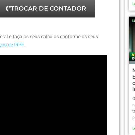
L
TROCAR DE CONTADOR
eral e faça os seus cálculos conforme os seus
ços de IRPF
.
c
O
n
t
p
L