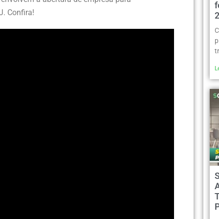
J. Confira!
C
p
t
L
A