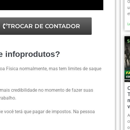
O
u
e
L
TROCAR DE CONTADOR
e infoprodutos?
a Física normalmente, mas tem limites de saque
 mais credibilidade no momento de fazer suas
rabalho.
m
v
ue você terá que pagar de impostos. Na pessoa
A
c
o