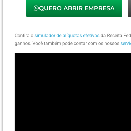
QUERO ABRIR EMPRESA
Confira o
simulador de alíquotas efetivas
da Receita Fed
ganhos. Você também pode contar com os nossos
servi