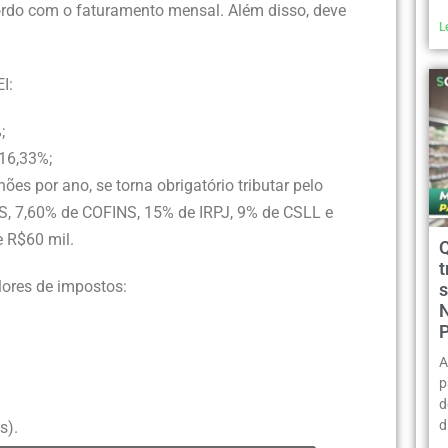
cordo com o faturamento mensal. Além disso, deve
L
I:
;
 16,33%;
es por ano, se torna obrigatório tributar pelo
IS, 7,60% de COFINS, 15% de IRPJ, 9% de CSLL e
e R$60 mil.
t
lores de impostos:
A
p
d
d
s).