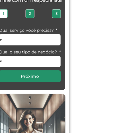
e fale com um especialista
1
2
3
Qual serviço você precisa?
Qual o seu tipo de negócio?
Próximo