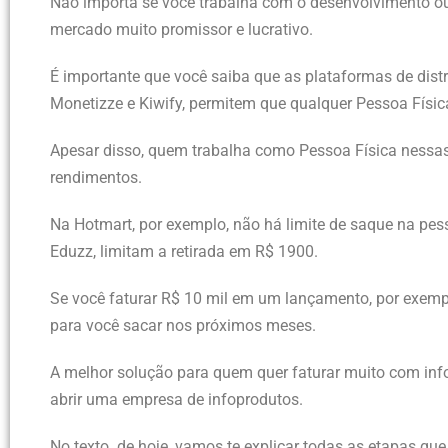
Não importa se você trabalha com o desenvolvimento o
mercado muito promissor e lucrativo.
É importante que você saiba que as plataformas de dist
Monetizze e Kiwify, permitem que qualquer Pessoa Física
Apesar disso, quem trabalha como Pessoa Física nessas
rendimentos.
Na Hotmart, por exemplo, não há limite de saque na pes
Eduzz, limitam a retirada em R$ 1900.
Se você faturar R$ 10 mil em um lançamento, por exempl
para você sacar nos próximos meses.
A melhor solução para quem quer faturar muito com inf
abrir uma empresa de infoprodutos.
No texto de hoje, vamos te explicar todas as etapas qu