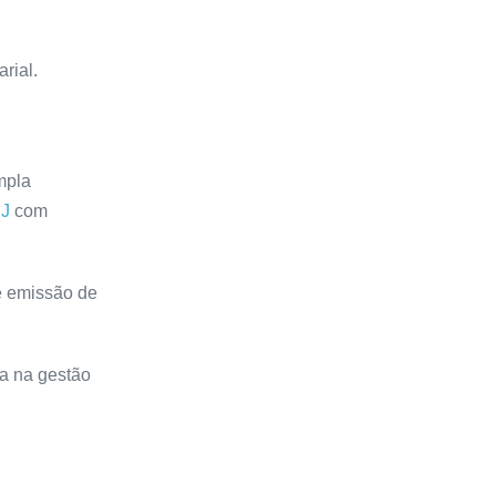
rial.
mpla
PJ
com
 e emissão de
za na gestão