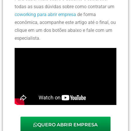
todas as suas dúvidas sobre como contratar um
coworking para abrir empresa
de forma
econômica, acompanhe este artigo até o final, ou
clique em um dos botões abaixo e fale com um
especialista.
QUERO ABRIR EMPRESA