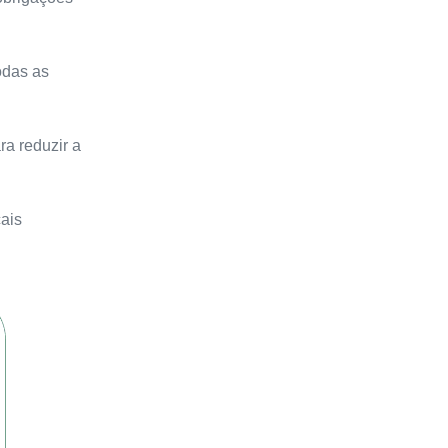
odas as
ra reduzir a
cais