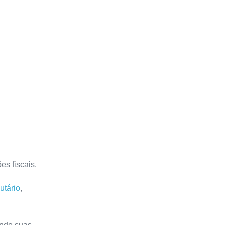
s fiscais.
utário
,