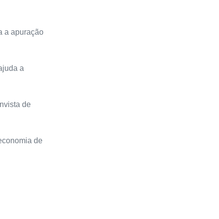
ta a apuração
ajuda a
nvista de
 economia de