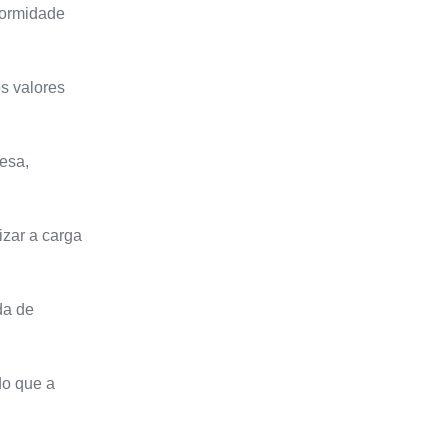
formidade
os valores
resa,
izar a carga
da de
do que a