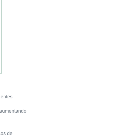
dentes.
a, aumentando
cos de