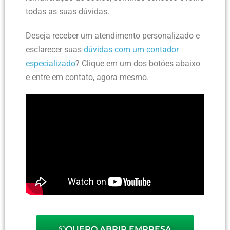
todas as suas dúvidas.
Deseja receber um atendimento personalizado e
esclarecer suas
dúvidas com um contador
especializado
? Clique em um dos botões abaixo
e entre em contato, agora mesmo.
QUERO ABRIR EMPRESA