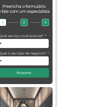
Preencha o formulário
e fale com um especialista
1
2
3
Qual serviço você precisa?
Qual o seu tipo de negócio?
Próximo