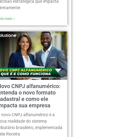
ecisão estratégica que impacta
iretamente
eia mais »
Novo CNPJ alfanumérico:
Entenda o novo formato
adastral e como ele
impacta sua empresa
 novo CNPJ alfanumérico é a
ova realidade do sistema
ributário brasileiro, implementada
ela Receita