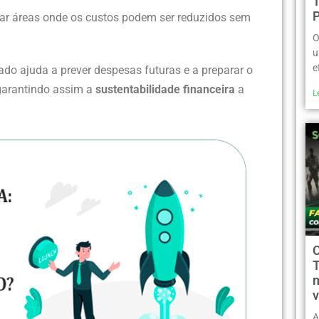
icar áreas onde os custos podem ser reduzidos sem
O
u
e
do ajuda a prever despesas futuras e a preparar o
 garantindo assim a
sustentabilidade financeira
a
L
m
v
A