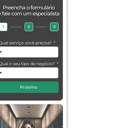
Preencha o formulário
e fale com um especialista
1
2
3
Qual serviço você precisa?
Qual o seu tipo de negócio?
Próximo