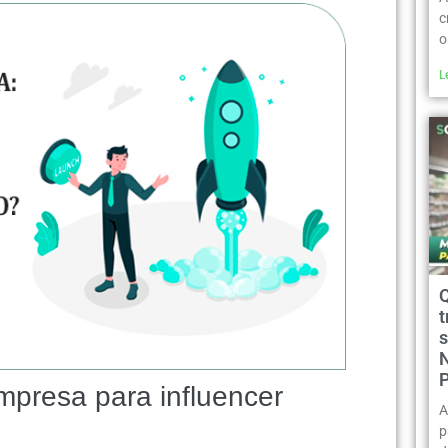
c
o
L
t
mpresa para influencer
A
p