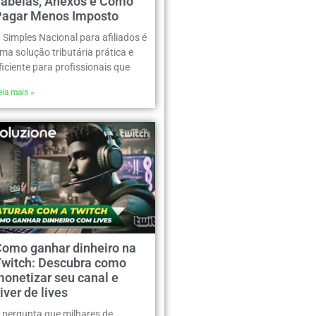
Tabelas, Anexos e Como
Pagar Menos Imposto
 Simples Nacional para afiliados é
ma solução tributária prática e
ficiente para profissionais que
eia mais »
Como ganhar dinheiro na
Twitch: Descubra como
onetizar seu canal e
iver de lives
 pergunta que milhares de