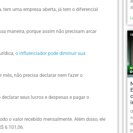
d
d
a, tem uma empresa aberta, já tem o diferencial
L
ssa maneira, porque assim não precisam arcar
rídica,
o influenciador pode diminuir sua
or mês, não precisa declarar nem fazer o
c
declarar seus lucros e despesas e pagar o
O
n
odo o valor recebido mensalmente. Além disso, ele
t
R$ 6.101,06.
p