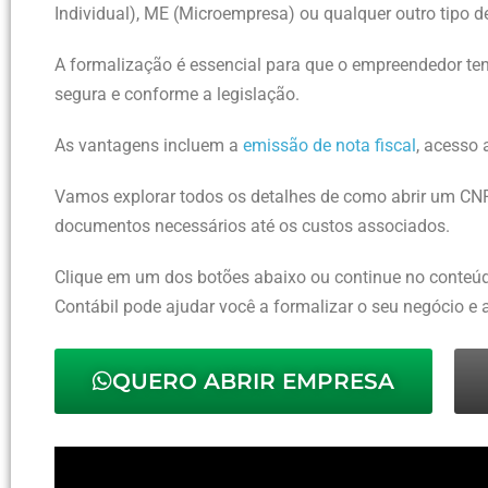
Individual), ME (Microempresa) ou qualquer outro tipo 
Erros comuns ao abrir um CNPJ e como evitá-los
A formalização é essencial para que o empreendedor ten
Impostos e tributos associados ao CNPJ: o que você pr
segura e conforme a legislação.
Como escolher o melhor regime tributário para o seu 
Vale a pena usar um coworking para abrir um CNPJ com
As vantagens incluem a
emissão de nota fiscal
, acesso 
Principais obrigações contábeis após abrir um CNPJ
Vamos explorar todos os detalhes de como abrir um CNP
Como encerrar um CNPJ: procedimentos e implicações 
documentos necessários até os custos associados.
A importância da contabilidade para abrir CNPJ
Clique em um dos botões abaixo ou continue no conteú
Contábil pode ajudar você a formalizar o seu negócio e 
QUERO ABRIR EMPRESA