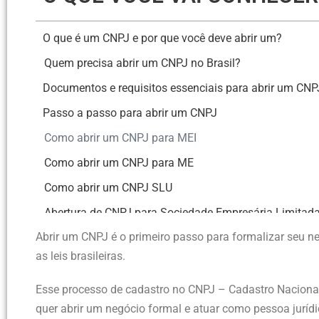
O que é um CNPJ e por que você deve abrir um?
Quem precisa abrir um CNPJ no Brasil?
Documentos e requisitos essenciais para abrir um CNP
Passo a passo para abrir um CNPJ
Como abrir um CNPJ para MEI
Como abrir um CNPJ para ME
Como abrir um CNPJ SLU
Abertura de CNPJ para Sociedade Empresária Limitad
Abrir um CNPJ é o primeiro passo para formalizar seu ne
Como abrir um CNPJ para Empresário Individual
as leis brasileiras.
O que fazer com CNPJ Eireli após sua extinção?
Custos e prazos para abrir um CNPJ
Esse processo de cadastro no CNPJ – Cadastro Nacional
quer abrir um negócio formal e atuar como pessoa jurí
Vantagens de formalizar o seu negócio com um CNPJ