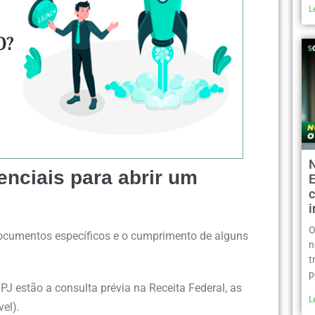
L
nciais para abrir um
c
O
documentos específicos e o cumprimento de alguns
n
t
p
J estão a consulta prévia na Receita Federal, as
L
vel).