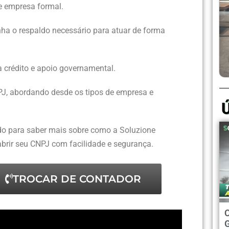
de empresa formal.
ha o respaldo necessário para atuar de forma
ecisa saber
CNPJ
 sede virtual?
a crédito e apoio governamental.
J, abordando desde os tipos de empresa e
fiscais
do para saber mais sobre como a Soluzione
abrir seu CNPJ com facilidade e segurança.
TROCAR DE CONTADOR