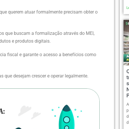
L
que querem atuar formalmente precisam obter o
rios que buscam a formalização através do MEI,
tos e produtos digitais.
ia fiscal e garante o acesso a benefícios como
 que desejam crescer e operar legalmente.
t
A
p
d
d