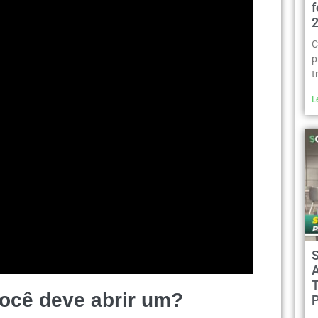
C
p
t
L
A
ocê deve abrir um?