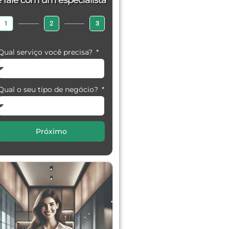
e fale com um especialista
1
2
3
Qual serviço você precisa?
Qual o seu tipo de negócio?
Próximo