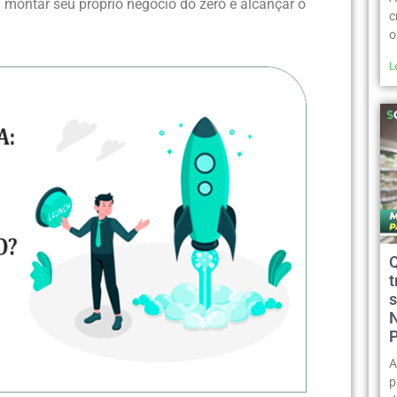
l montar seu próprio negócio do zero e alcançar o
c
o
L
t
A
p