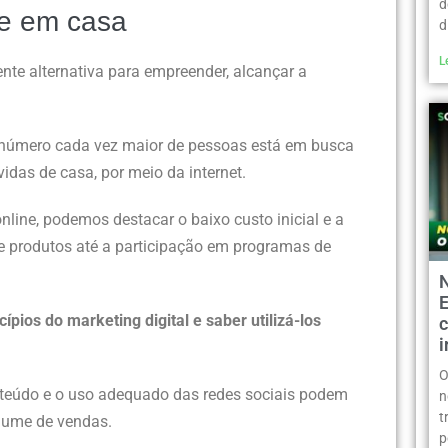
d
e em casa
d
L
nte alternativa para empreender, alcançar a
 número cada vez maior de pessoas está em busca
das de casa, por meio da internet.
nline, podemos destacar o baixo custo inicial e a
de produtos até a participação em programas de
ípios do marketing digital e saber utilizá-los
c
O
nteúdo e o uso adequado das redes sociais podem
n
t
olume de vendas.
p