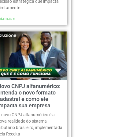
ecisão estratégica que impacta
iretamente
eia mais »
Novo CNPJ alfanumérico:
Entenda o novo formato
adastral e como ele
impacta sua empresa
 novo CNPJ alfanumérico é a
ova realidade do sistema
ributário brasileiro, implementada
ela Receita