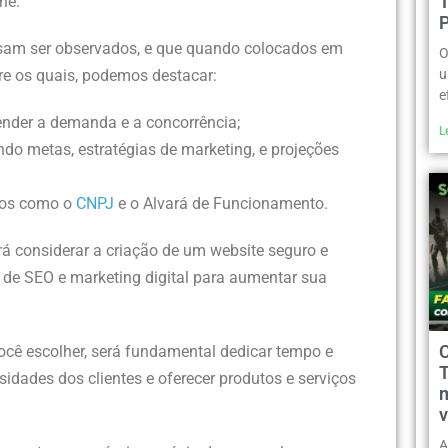
ne.
isam ser observados, e que quando colocados em
O
tre os quais, podemos destacar:
u
e
nder a demanda e a concorrência;
L
ndo metas, estratégias de marketing, e projeções
tos como o
CNPJ
e o Alvará de Funcionamento.
rá considerar a criação de um website seguro e
s de SEO e marketing digital para aumentar sua
ocê escolher, será fundamental dedicar tempo e
sidades dos clientes e oferecer produtos e serviços
m
v
A