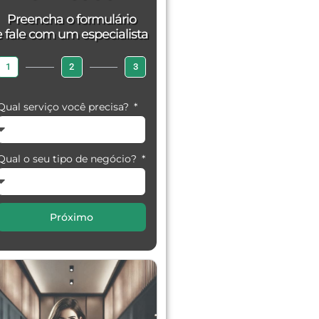
Preencha o formulário
e fale com um especialista
1
2
3
Qual serviço você precisa?
Qual o seu tipo de negócio?
Próximo