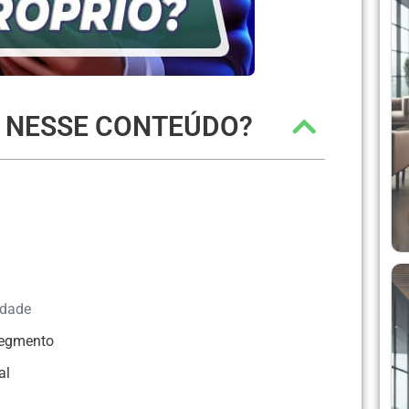
R NESSE CONTEÚDO?
idade
segmento
al