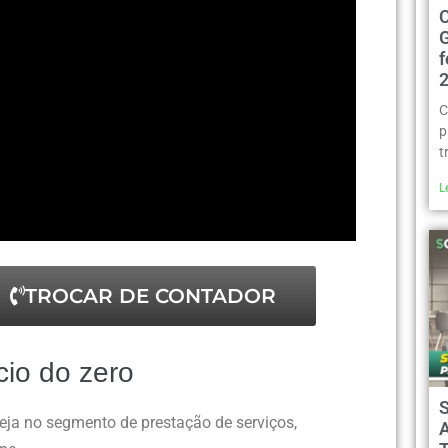
C
p
t
L
TROCAR DE CONTADOR
io do zero
seja no segmento de prestação de serviços,
A