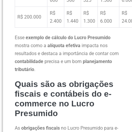
600
360
325
1.500
6.00
R$
R$
R$
R$
R$
R$ 200.000
2.400
1.440
1.300
6.000
24.0
Esse
exemplo de cálculo do Lucro Presumido
mostra como a
alíquota efetiva
impacta nos
resultados e destaca a importância de contar com
contabilidade
precisa e um bom
planejamento
tributário
.
Quais são as obrigações
fiscais e contábeis do e-
commerce no Lucro
Presumido
As
obrigações fiscais
no Lucro Presumido para e-