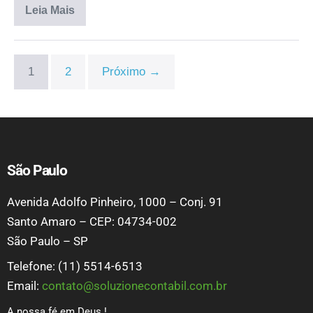
Leia Mais
1
2
Próximo →
São Paulo
Avenida Adolfo Pinheiro, 1000 – Conj. 91
Santo Amaro – CEP: 04734-002
São Paulo – SP
Telefone: (11) 5514-6513
Email:
contato@soluzionecontabil.com.br
A nossa fé em Deus !